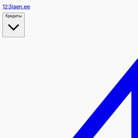
1
2
3
laen.ee
Кредиты