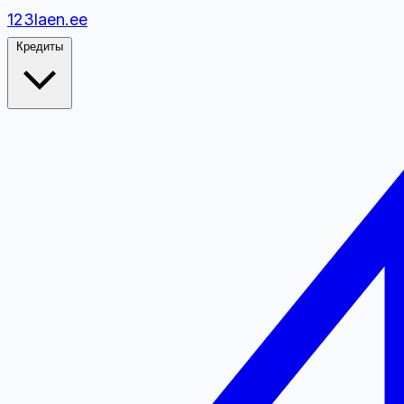
1
2
3
laen.ee
Кредиты