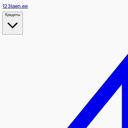
1
2
3
laen.ee
Кредиты