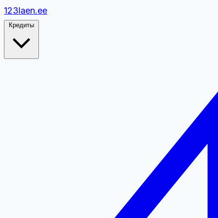
1
2
3
laen.ee
Кредиты