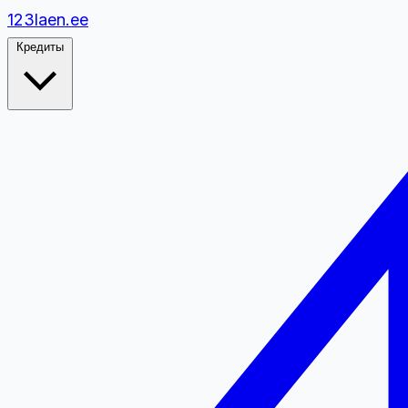
1
2
3
laen.ee
Кредиты