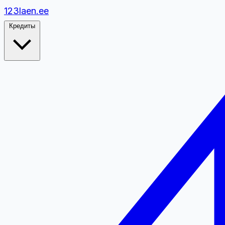
1
2
3
laen.ee
Кредиты