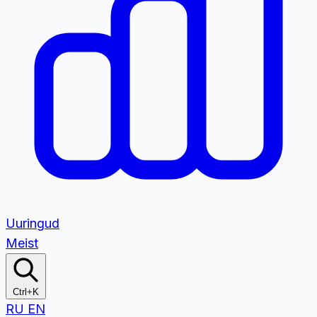
Uuringud
Meist
Ctrl+K
RU
EN