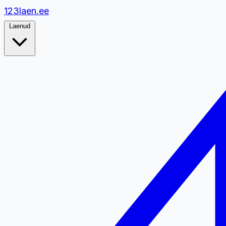
1
2
3
laen.ee
Laenud